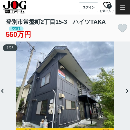
0
ログイン
お気に入り
登別市常盤町2丁目15-3 ハイツTAKA
空室1
550万円
1
/
25