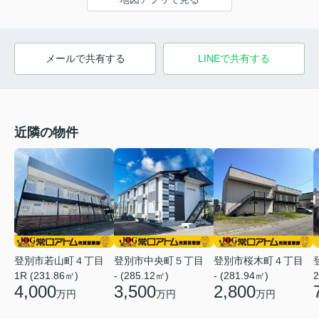
メールで共有する
LINEで共有する
近隣の物件
登別市若山町４丁目
登別市中央町５丁目
登別市桜木町４丁目
1R (231.86㎡)
- (285.12㎡)
- (281.94㎡)
2
4,000
3,500
2,800
万円
万円
万円