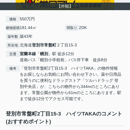
【外観】
550万円
価格
181.44㎡
2DK
建物面積
間取り
築43年
築年数
北海道
登別市
常盤町
２丁目15-3
所在地
室蘭本線
「
幌別
」駅 徒歩12分
交通
道南バス「幌別小学校前」バス停下車 徒歩8分
「登別市常盤町2丁目15-3 ハイツTAKA」の物件情報
備考
をお探しならお気軽にお問い合わせ下さい。薬や日用品
を買うのに便利なドラッグストア「ツルハドラッグ 登
別中央店」が、こちらの物件から344mのところにあり
ます。常盤公園が物件から61mのところにあります。駅
まで徒歩12分でアクセス可能です。
登別市常盤町2丁目15-3 ハイツTAKAのコメント
(おすすめポイント)