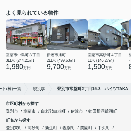
よく見られている物件
室蘭市中島町３丁目
伊達市旭町
室蘭市高砂町４丁目
3LDK (244.21㎡)
2LDK (499.53㎡)
1DK (146.27㎡)
-
1,980
9,700
1,500
万円
万円
万円
ト(棟)一覧
幌別駅
登別市常盤町2丁目15-3 ハイツTAKA
市区町村から探す
登別市
室蘭市
白老郡白老町
伊達市
虻田郡洞爺湖町
町名から探す
登別東町
高砂町
新生町
幌別町
美園町
中央町