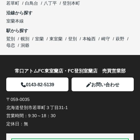
若草町
白鳥台
八丁平
登別本町
沿線から探す
室蘭本線
駅から探す
鷲別
幌別
室蘭
東室蘭
登別
本輪西
崎守
萩野
母恋
洞爺
常口アトムFC東室蘭店・FC登別室蘭店 売買営業部
0143-82-5139
お問い合わせ
〒059-0035
北海道登別市若草町３丁目31-1
営業時間：
9:30～18：30
定休日：
無