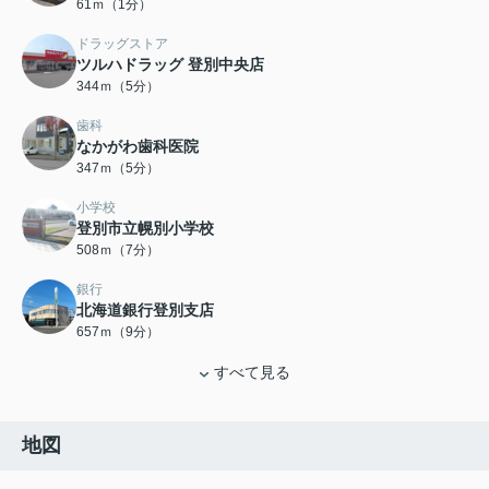
61ｍ（1分）
ドラッグストア
ツルハドラッグ 登別中央店
344ｍ（5分）
歯科
なかがわ歯科医院
347ｍ（5分）
小学校
登別市立幌別小学校
508ｍ（7分）
銀行
北海道銀行登別支店
657ｍ（9分）
すべて見る
地図