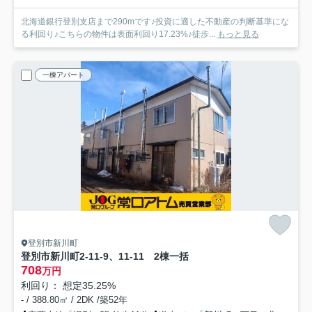
北海道銀行登別支店まで290mです♪投資に適した不動産の判断基準にな
る利回り♪こちらの物件は表面利回り17.23%♪徒歩...
もっと見る
一棟アパート
登別市新川町
登別市新川町2-11-9、11-11 2棟一括
708
万円
利回り： 想定35.25%
- / 388.80㎡ / 2DK /築52年