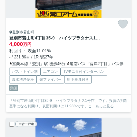
登別市若山町
登別市若山町4丁目35-9 ハイツプラタナス1号館
4,000
万円
利回り： 表面11.01%
- / 231.86㎡ / 1R /築27年
室蘭本線「鷲別」駅 徒歩45分
道南バス「富岸2丁目」バス停下車 徒歩4分
バス・トイレ別
エアコン
TVモニタ付インターホン
温水洗浄便座
光ファイバー
照明器具付き
動画
「登別市若山町4丁目35-9 ハイツプラタナス1号館」です。投資の判断
基準になる利回り。表面利回りは11.98%です。こ...
もっと見る
中古一戸建