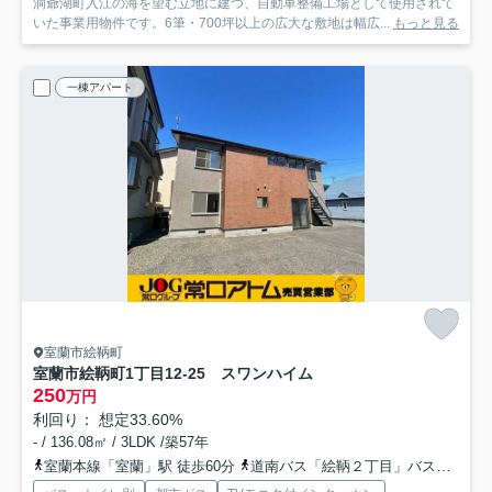
洞爺湖町入江の海を望む立地に建つ、自動車整備工場として使用されて
いた事業用物件です。6筆・700坪以上の広大な敷地は幅広...
もっと見る
一棟アパート
室蘭市絵鞆町
室蘭市絵鞆町1丁目12-25 スワンハイム
250
万円
利回り： 想定33.60%
- / 136.08㎡ / 3LDK /築57年
室蘭本線「室蘭」駅 徒歩60分
道南バス「絵鞆２丁目」バス停下車 徒歩1分