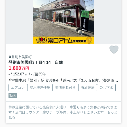
登別市美園町
登別市美園町3丁目4-14 店舗
1,800
万円
- / 152.07㎡ / - /築35年
室蘭本線「鷲別」駅 徒歩9分
道南バス「旭ケ丘団地（登別市）」バス停下車 徒歩1分
エアコン
温水洗浄便座
照明器具付き
石油暖房
公共下水
動画
幹線道路に面している売店舗☆人通り・車通りも多く集客が期待できま
す！店内はカウンター席やテーブル席、小上がりもございます...
もっと
見る