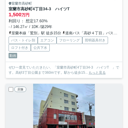
室蘭市高砂町
室蘭市高砂町4丁目34-3 ハイツT
1,500
万円
利回り： 想定17.60%
- / 146.27㎡ / 1DK /築29年
室蘭本線「鷲別」駅 徒歩15分
道南バス「高砂４丁目」バス停下車 徒歩1分
バス・トイレ別
エアコン
フローリング
照明器具付き
ロフト付き
公共下水
動画
ぜひ一度見ていただきたい、「室蘭市高砂町4丁目34-3 ハイツT 」で
す。高砂3丁目公園まで360mです。駅から徒歩15...
もっと見る
店舗