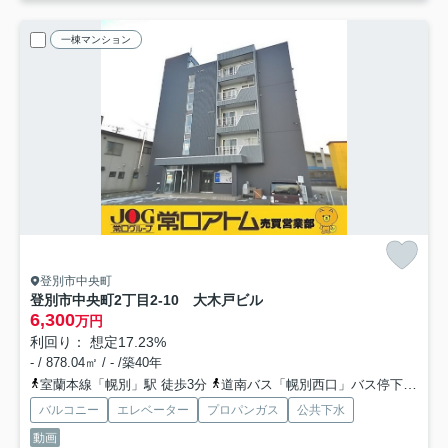
一棟マンション
登別市中央町
登別市中央町2丁目2-10 大木戸ビル
6,300
万円
利回り： 想定17.23%
- / 878.04㎡ / - /築40年
室蘭本線「幌別」駅 徒歩3分
道南バス「幌別西口」バス停下車 徒歩3分
バルコニー
エレベーター
プロパンガス
公共下水
動画