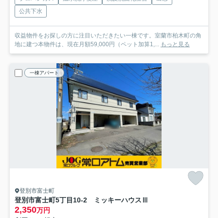
公共下水
収益物件をお探しの方に注目いただきたい一棟です。室蘭市柏木町の角
地に建つ本物件は、現在月額59,000円（ペット加算1,...
もっと見る
一棟アパート
登別市富士町
登別市富士町5丁目10-2 ミッキーハウスⅢ
2,350
万円