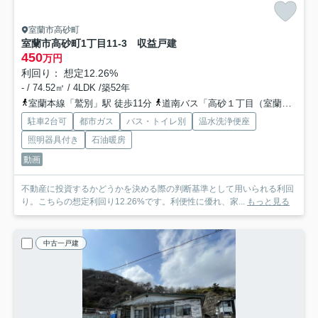
室蘭市高砂町
室蘭市高砂町1丁目11-3 収益戸建
450
万円
利回り： 想定12.26%
- / 74.52㎡ / 4LDK /築52年
室蘭本線「鷲別」駅 徒歩11分
道南バス「高砂１丁目（室蘭市）」バス停下車 徒歩1分
駐車2台可
都市ガス
バス・トイレ別
温水洗浄便座
照明器具付き
石油暖房
動画
不動産に投資するかどうかを決める際の判断基準として用いられる利回
り。こちらの想定利回り12.26%です。利便性に優れ、家...
もっと見る
中古一戸建