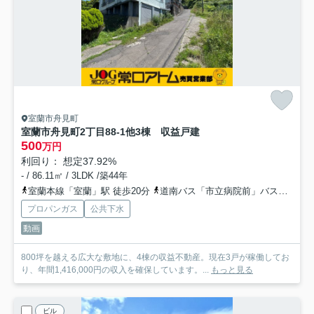
室蘭市舟見町
室蘭市舟見町2丁目88-1他3棟 収益戸建
500
万円
利回り： 想定37.92%
- / 86.11㎡ / 3LDK /築44年
室蘭本線「室蘭」駅 徒歩20分
道南バス「市立病院前」バス停下車 徒歩14分
プロパンガス
公共下水
動画
800坪を越える広大な敷地に、4棟の収益不動産。現在3戸が稼働してお
り、年間1,416,000円の収入を確保しています。...
もっと見る
ビル