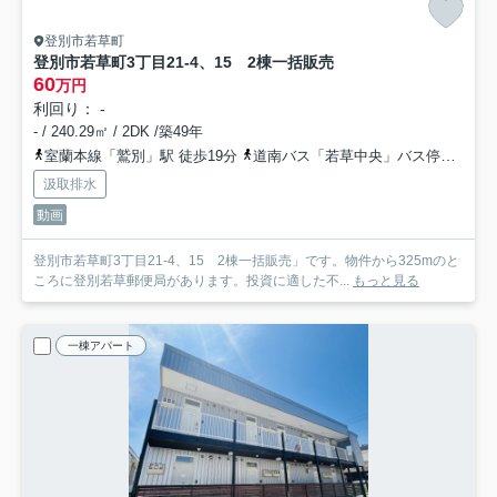
登別市若草町
登別市若草町3丁目21-4、15 2棟一括販売
60
万円
利回り： -
- / 240.29㎡ / 2DK /築49年
室蘭本線「鷲別」駅 徒歩19分
道南バス「若草中央」バス停下車 徒歩2分
汲取排水
動画
登別市若草町3丁目21-4、15 2棟一括販売」です。物件から325mのと
ころに登別若草郵便局があります。投資に適した不...
もっと見る
一棟アパート