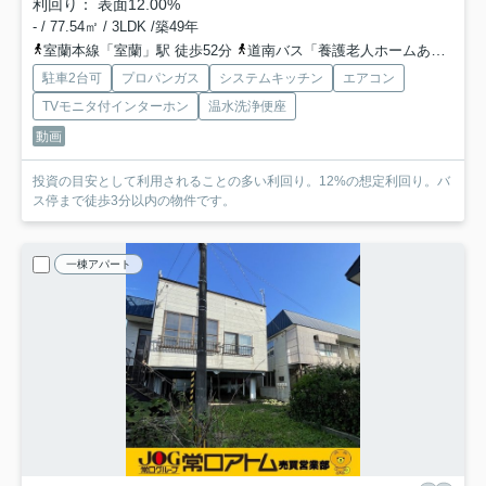
利回り： 表面12.00%
- / 77.54㎡ / 3LDK /築49年
室蘭本線「室蘭」駅 徒歩52分
道南バス「養護老人ホームあいらん前」バス停下車 徒歩3分
駐車2台可
プロパンガス
システムキッチン
エアコン
TVモニタ付インターホン
温水洗浄便座
動画
投資の目安として利用されることの多い利回り。12%の想定利回り。バ
ス停まで徒歩3分以内の物件です。
一棟アパート