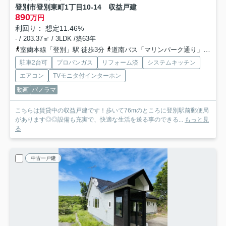
登別市登別東町1丁目10-14 収益戸建
890
万円
利回り： 想定11.46%
- / 203.37㎡ / 3LDK /築63年
室蘭本線「登別」駅 徒歩3分
道南バス「マリンパーク通り」バス停下車 徒歩1分
駐車2台可
プロパンガス
リフォーム済
システムキッチン
エアコン
TVモニタ付インターホン
動画
パノラマ
こちらは賃貸中の収益戸建です！歩いて76mのところに登別駅前郵便局
があります◎◎設備も充実で、快適な生活を送る事のできる...
もっと見
る
中古一戸建