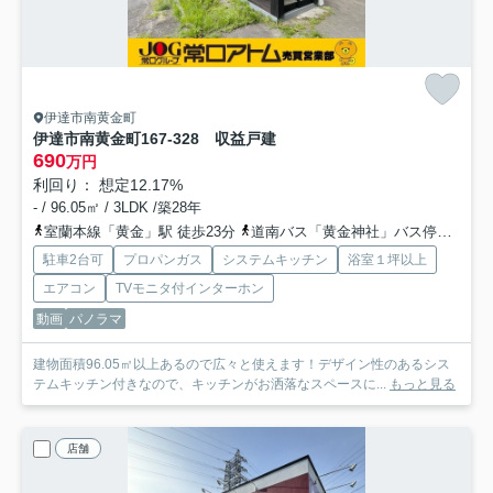
伊達市南黄金町
伊達市南黄金町167-328 収益戸建
690
万円
利回り： 想定12.17%
- / 96.05㎡ / 3LDK /築28年
室蘭本線「黄金」駅 徒歩23分
道南バス「黄金神社」バス停下車 徒歩13分
駐車2台可
プロパンガス
システムキッチン
浴室１坪以上
エアコン
TVモニタ付インターホン
動画
パノラマ
建物面積96.05㎡以上あるので広々と使えます！デザイン性のあるシス
テムキッチン付きなので、キッチンがお洒落なスペースに...
もっと見る
店舗