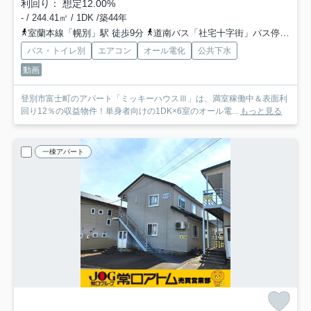
利回り： 想定12.00%
- / 244.41㎡ / 1DK /築44年
室蘭本線「幌別」駅 徒歩9分
道南バス「社宅十字街」バス停下車 徒歩3分
バス・トイレ別
エアコン
オール電化
公共下水
動画
登別市富士町のアパート「ミッキーハウスⅢ」は、満室稼働中＆表面利
回り12％の収益物件！単身者向けの1DK×6室のオール電...
もっと見る
一棟アパート