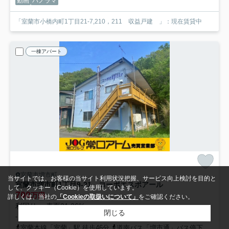
動画
パノラマ
「室蘭市小橋内町1丁目21-7,210，211 収益戸建 」：現在賃貸中
一棟アパート
室蘭市増市町
当サイトでは、お客様の当サイト利用状況把握、サービス向上検討を目的と
室蘭市増市町1丁目9-21 コーポエスポアール
して、クッキー（Cookie）を使用しています。
700
万円
詳しくは、当社の
「Cookieの取扱いについて」
をご確認ください。
利回り： 表面21.26%
閉じる
- / 174.96㎡ / 2DK /築51年
室蘭本線「室蘭」駅 徒歩46分
道南バス「増市通」バス停下車 徒歩7分