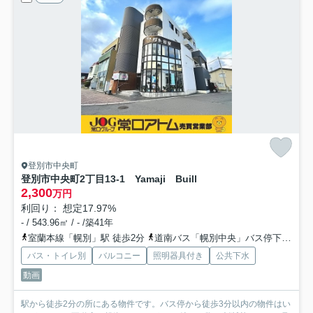
登別市中央町
登別市中央町2丁目13-1 Yamaji Buill
2,300
万円
利回り： 想定17.97%
- / 543.96㎡ / - /築41年
室蘭本線「幌別」駅 徒歩2分
道南バス「幌別中央」バス停下車 徒歩3分
バス・トイレ別
バルコニー
照明器具付き
公共下水
動画
駅から徒歩2分の所にある物件です。バス停から徒歩3分以内の物件はい