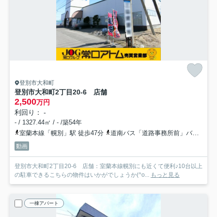
登別市大和町
登別市大和町2丁目20-6 店舗
2,500
万円
利回り： -
- / 1327.44㎡ / - /築54年
室蘭本線「幌別」駅 徒歩47分
道南バス「道路事務所前」バス停下車 徒歩4分
動画
登別市大和町2丁目20-6 店舗：室蘭本線幌別にも近くて便利♪10台以上
の駐車できるこちらの物件はいかがでしょうか(^o...
もっと見る
一棟アパート