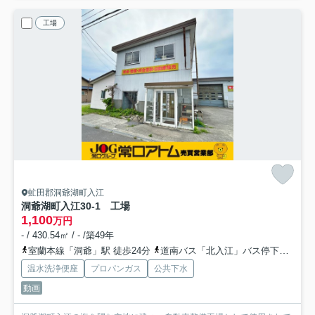
工場
虻田郡洞爺湖町入江
洞爺湖町入江30-1 工場
1,100
万円
- / 430.54㎡ / - /築49年
室蘭本線「洞爺」駅 徒歩24分
道南バス「北入江」バス停下車 徒歩1分
温水洗浄便座
プロパンガス
公共下水
動画