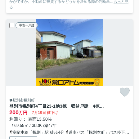
かがですか。不動産に投資するかどうかを決める際の判断基...
もっと見
る
中古一戸建
登別市幌別町
登別市幌別町4丁目23-1他3棟 収益戸建 4棟一括販売
200
万円
7月10日 値下げ
利回り： 表面13.50%
- / 69.55㎡ / 3LDK /築47年
室蘭本線「幌別」駅 徒歩4分
道南バス「幌別本町」バス停下車 徒歩2分