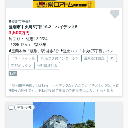
登別市中央町
登別市中央町5丁目19-2 ハイデンス5
3,500
万円
利回り： 想定13.95%
- / 285.12㎡ / - /築33年
室蘭本線「幌別」駅 徒歩8分
道南バス「中央町5丁目」バス停下車 徒歩3分
バス・トイレ別
TVモニタ付インターホン
温水洗浄便座
BS
宅配ボックス
照明器具付き
動画
「登別市中央町5丁目19-2 ハイデンス5」のここがイチオシ。駅から徒
歩8分の物件です。不動産投資で投資の判断基準になり...
もっと見る
中古一戸建