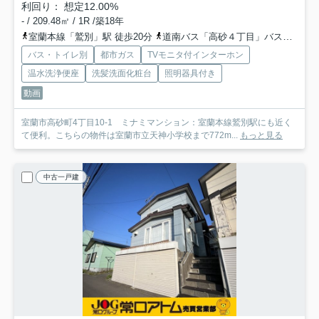
利回り： 想定12.00%
- / 209.48㎡ / 1R /築18年
室蘭本線「鷲別」駅 徒歩20分
道南バス「高砂４丁目」バス停下車 徒歩5分
バス・トイレ別
都市ガス
TVモニタ付インターホン
温水洗浄便座
洗髪洗面化粧台
照明器具付き
動画
室蘭市高砂町4丁目10-1 ミナミマンション：室蘭本線鷲別駅にも近く
て便利。こちらの物件は室蘭市立天神小学校まで772m...
もっと見る
中古一戸建