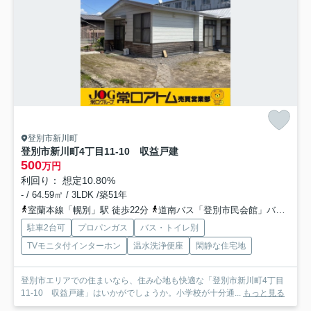
登別市新川町
登別市新川町4丁目11-10 収益戸建
500
万円
利回り： 想定10.80%
- / 64.59㎡ / 3LDK /築51年
室蘭本線「幌別」駅 徒歩22分
道南バス「登別市民会館」バス停下車 徒歩7分
駐車2台可
プロパンガス
バス・トイレ別
TVモニタ付インターホン
温水洗浄便座
閑静な住宅地
登別市エリアでの住まいなら、住み心地も快適な「登別市新川町4丁目
11-10 収益戸建」はいかがでしょうか。小学校が十分通...
もっと見る