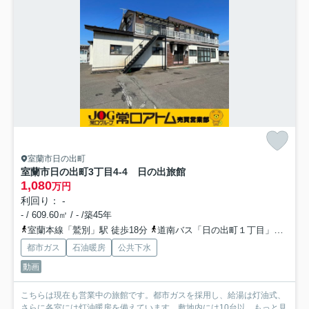
室蘭市日の出町
室蘭市日の出町3丁目4-4 日の出旅館
1,080
万円
利回り： -
- / 609.60㎡ / - /築45年
室蘭本線「鷲別」駅 徒歩18分
道南バス「日の出町１丁目」バス停下車 徒歩3分
都市ガス
石油暖房
公共下水
動画
こちらは現在も営業中の旅館です。都市ガスを採用し、給湯は灯油式、
さらに各室には灯油暖房を備えています。敷地内には10台以...
もっと見