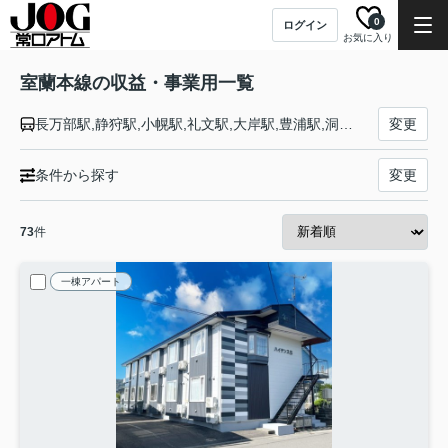
0
ログイン
お気に入り
室蘭本線の収益・事業用一覧
長万部駅,静狩駅,小幌駅,礼文駅,大岸駅,豊浦駅,洞爺駅,有珠駅,長和駅,伊達紋別駅,北舟岡駅,稀府駅,黄金駅,崎守駅,本輪西駅,室蘭駅,母恋駅,御崎駅,輪西駅,東室蘭駅,鷲別駅,幌別駅,富浦駅,登別駅,虎杖浜駅,竹浦駅,北吉原駅,萩野駅,白老駅,社台駅,錦岡駅,糸井駅,青葉駅,苫小牧駅,沼ノ端駅,遠浅駅,早来駅,安平駅,追分駅,三川駅,古山駅,由仁駅,栗山駅,栗丘駅,栗沢駅,志文駅,岩見沢駅
変更
条件から探す
変更
73
件
一棟アパート