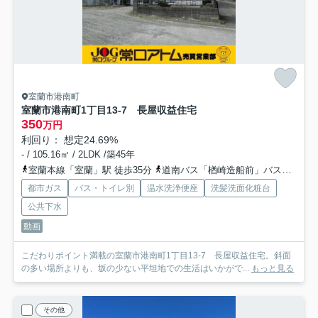
室蘭市港南町
室蘭市港南町1丁目13-7 長屋収益住宅
350
万円
利回り： 想定24.69%
- / 105.16㎡ / 2LDK /築45年
室蘭本線「室蘭」駅 徒歩35分
道南バス「楢崎造船前」バス停下車 徒歩2分
都市ガス
バス・トイレ別
温水洗浄便座
洗髪洗面化粧台
公共下水
動画
こだわりポイント満載の室蘭市港南町1丁目13-7 長屋収益住宅。斜面
の多い場所よりも、坂の少ない平坦地での生活はいかがで...
もっと見る
その他