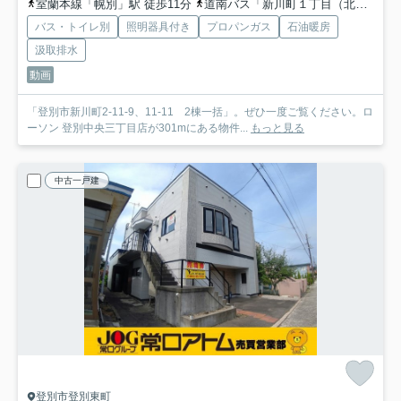
室蘭本線「幌別」駅 徒歩11分
道南バス「新川町１丁目（北海道）」バス停下車 徒歩3分
バス・トイレ別
照明器具付き
プロパンガス
石油暖房
汲取排水
動画
「登別市新川町2-11-9、11-11 2棟一括」。ぜひ一度ご覧ください。ロ
ーソン 登別中央三丁目店が301mにある物件...
もっと見る
中古一戸建
登別市登別東町