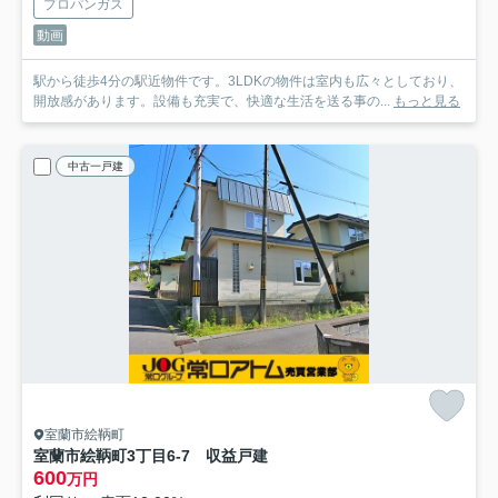
プロパンガス
動画
駅から徒歩4分の駅近物件です。3LDKの物件は室内も広々としており、
開放感があります。設備も充実で、快適な生活を送る事の...
もっと見る
中古一戸建
室蘭市絵鞆町
室蘭市絵鞆町3丁目6-7 収益戸建
600
万円