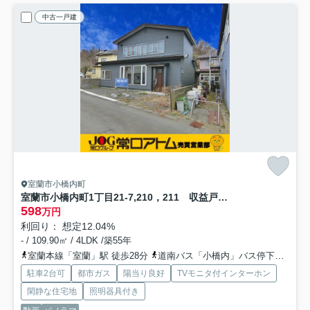
中古一戸建
室蘭市小橋内町
室蘭市小橋内町1丁目21-7,210，211 収益戸建
598
万円
利回り： 想定12.04%
- / 109.90㎡ / 4LDK /築55年
室蘭本線「室蘭」駅 徒歩28分
道南バス「小橋内」バス停下車 徒歩2分
駐車2台可
都市ガス
陽当り良好
TVモニタ付インターホン
閑静な住宅地
照明器具付き