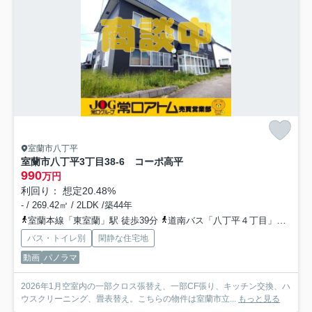
室蘭市八丁平
室蘭市八丁平3丁目38-6 コーポ高平
990
万円
利回り： 想定20.48%
- / 269.42㎡ / 2LDK /築44年
室蘭本線「東室蘭」駅 徒歩39分
道南バス「八丁平４丁目」バス停下車 徒歩3分
バス・トイレ別
閑静な住宅地
動画
パノラマ
2026年1月空室内の一部クロス張替え、一部CF張り、キッチン交換、ハ
ウスクリーニング、畳表替え。こちらの物件は室蘭市立...
もっと見る