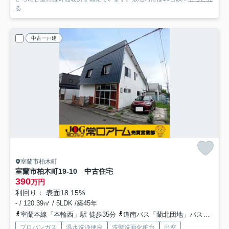
る
中古一戸建
室蘭市柏木町
室蘭市柏木町19-10 中古住宅
390
万円
利回り： 表面18.15%
- / 120.39㎡ / 5LDK /築45年
室蘭本線「本輪西」駅 徒歩35分
道南バス「蘭北団地」バス停下車 徒歩4分
プロパンガス
温水洗浄便座
洗髪洗面化粧台
出窓