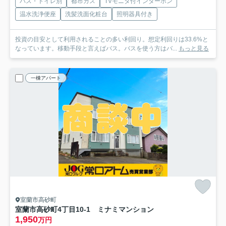
バス・トイレ別
都市ガス
TVモニタ付インターホン
温水洗浄便座
洗髪洗面化粧台
照明器具付き
投資の目安として利用されることの多い利回り。想定利回りは33.6%と
なっています。移動手段と言えばバス。バスを使う方はバ...
もっと見る
一棟アパート
室蘭市高砂町
室蘭市高砂町4丁目10-1 ミナミマンション
1,950
万円