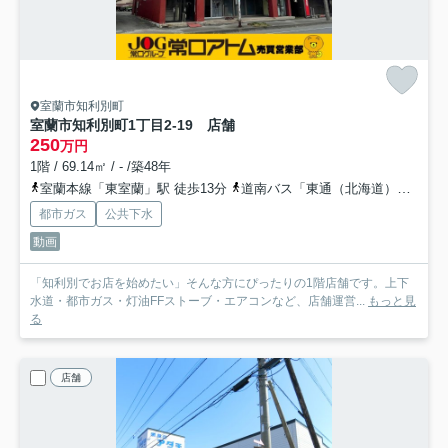
室蘭市知利別町
室蘭市知利別町1丁目2-19 店舗
250
万円
1階 / 69.14㎡ / - /築48年
室蘭本線「東室蘭」駅 徒歩13分
道南バス「東通（北海道）」バス停下車 徒歩2分
都市ガス
公共下水
動画
「知利別でお店を始めたい」そんな方にぴったりの1階店舗です。上下
水道・都市ガス・灯油FFストーブ・エアコンなど、店舗運営...
もっと見
る
店舗