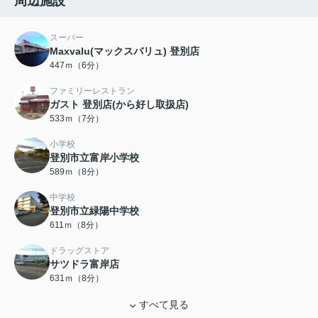
周辺施設
スーパー
Maxvalu(マックスバリュ) 登別店
447ｍ（6分）
ファミリーレストラン
ガスト 登別店(から好し取扱店)
533ｍ（7分）
小学校
登別市立富岸小学校
589ｍ（8分）
中学校
登別市立緑陽中学校
611ｍ（8分）
ドラッグストア
サツドラ富岸店
631ｍ（8分）
すべて見る