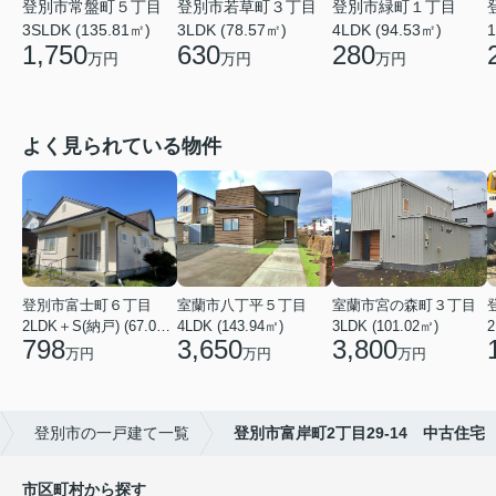
登別市常盤町５丁目
登別市若草町３丁目
登別市緑町１丁目
3SLDK (135.81㎡)
3LDK (78.57㎡)
4LDK (94.53㎡)
1
1,750
630
280
万円
万円
万円
よく見られている物件
登別市富士町６丁目
室蘭市八丁平５丁目
室蘭市宮の森町３丁目
2LDK＋S(納戸) (67.07㎡)
4LDK (143.94㎡)
3LDK (101.02㎡)
2
798
3,650
3,800
万円
万円
万円
登別市の一戸建て一覧
登別市富岸町2丁目29-14 中古住宅
市区町村から探す