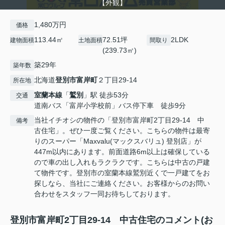
【外観】
1,480万円
価格
113.44㎡
72.51坪
2LDK
建物面積
土地面積
間取り
(239.73㎡)
築29年
築年数
北海道
登別市
富岸町
２丁目29-14
所在地
室蘭本線
「
鷲別
」駅 徒歩53分
交通
道南バス「富岸小学校前」バス停下車 徒歩9分
当社イチオシの物件の「登別市富岸町2丁目29-14 中
備考
古住宅」。ぜひ一度ご覧ください。こちらの物件は最寄
りのスーパー「Maxvalu(マックスバリュ) 登別店」が
447m以内にあります。前面道路6m以上は確保している
ので車の出し入れもラクラクです。こちらは中古の戸建
て物件です。登別市の室蘭本線鷲別近くで一戸建てをお
探しなら、当社にご連絡ください。お客様からのお問い
合わせをスタッフ一同お待ちしております。
登別市富岸町2丁目29-14 中古住宅のコメント(お