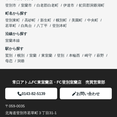
登別市
室蘭市
白老郡白老町
伊達市
虻田郡洞爺湖町
町名から探す
登別東町
高砂町
新生町
幌別町
美園町
中央町
若草町
白鳥台
八丁平
登別本町
沿線から探す
室蘭本線
駅から探す
鷲別
幌別
室蘭
東室蘭
登別
本輪西
崎守
萩野
母恋
洞爺
常口アトムFC東室蘭店・FC登別室蘭店 売買営業部
0143-82-5139
お問い合わせ
〒059-0035
北海道登別市若草町３丁目31-1