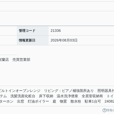
21336
管理コード
2026年08月03日
情報更新日
室蘭店 売買営業部
ビルトインオーブンレンジ リビング：ピアノ補強箇所あり 照明器
ステム 洗髪洗面化粧台 床下収納 温水洗浄便座 全居室収納有 トイ
ーホン 出窓 灯油ボイラー 庭 物置 散水栓 駐車1台可 24082
情報