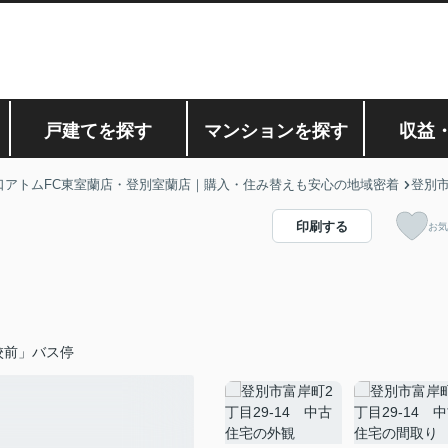
戸建てを探す
マンションを探す
収益
口アトムFC東室蘭店・登別室蘭店｜購入・住み替えも安心の地域密着
登別
印刷する
お気
校前」バス停