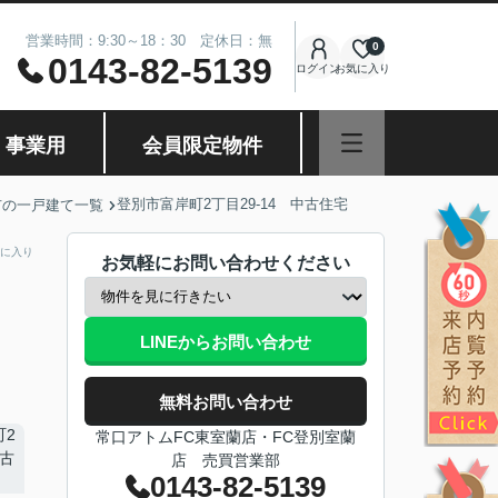
営業時間：9:30～18：30 定休日：無
0
0143-82-5139
ログイン
お気に入り
・事業用
会員限定物件
登別市富岸町2丁目29-14 中古住宅
市の一戸建て一覧
に入り
お気軽にお問い合わせください
LINEからお問い合わせ
無料お問い合わせ
常口アトムFC東室蘭店・FC登別室蘭
店 売買営業部
0143-82-5139