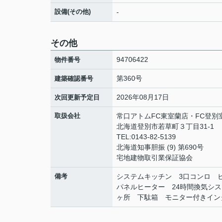
設備(その他)
-
その他
94706422
物件番号
第360号
建築確認番号
2026年08月17日
次回更新予定日
取扱会社
常口アトムFC東室蘭店・FC登別
北海道登別市若草町３丁目31-1
TEL:0143-82-5139
北海道知事胆振 (9) 第690号
宅地建物取引業保証協会
備考
システムキッチン 3口コンロ 
パネルヒーター 24時間換気シ
ヶ所 下駄箱 モニター付きインタ