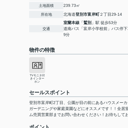
239.73㎡
土地面積
北海道
登別市
富岸町
２丁目29-14
所在地
室蘭本線
「
鷲別
」駅 徒歩53分
道南バス「富岸小学校前」バス停下
交通
9分
物件の特徴
TVモニタ付
きインター
ホン
セールスポイント
登別市富岸町2丁目、公園が目の前にあるハウスメーカ
ガーデニングや家庭菜園などにオススメです！！全居
ム売買営業部までお問い合わせください！お待ちして
ポイント