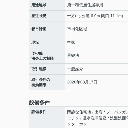
第一種低層住居専用
用途地域
一方(北 公道 6.0m 間口 11.1m)
接道状況
市街化区域
都市計画
空家
現況
その他
景観法
法令上の制限
一般媒介
取引態様
取引条件の
2026年08月17日
有効期限
設備条件
設備条件
閑静な住宅地 / 出窓 / プロパンガス
ッチン / 温水洗浄便座 / 洗髪洗面
ンターホン