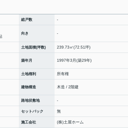
-
総戸数
-
向き
帖
239.73㎡(72.51坪)
土地面積(坪数)
1997年3月(築29年)
築年月
所有権
土地権利
木造 / 2階建
建物構造
-
路地状敷地
無
セットバック
(株)土屋ホーム
施工会社