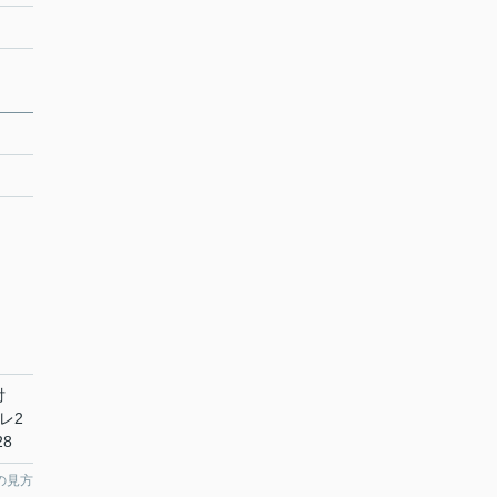
具付
レ2
8
の見方