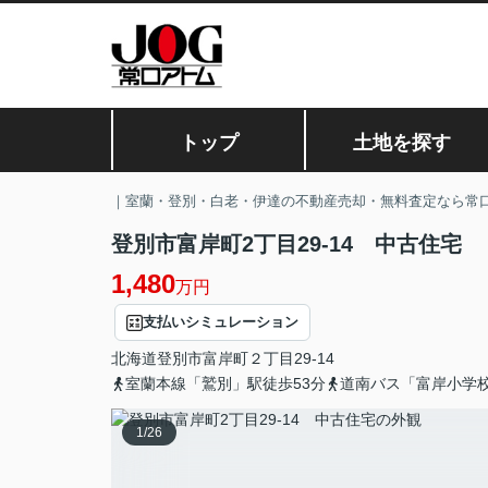
トップ
土地を探す
｜室蘭・登別・白老・伊達の不動産売却・無料査定なら常
登別市富岸町2丁目29-14 中古住宅
1,480
万円
支払いシミュレーション
北海道
登別市
富岸町
２丁目29-14
室蘭本線「鷲別」駅徒歩53分
道南バス「富岸小学
1
/
26