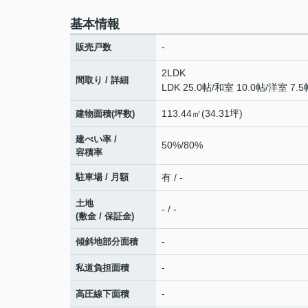
基本情報
-
販売戸数
2LDK
間取り / 詳細
LDK 25.0帖
/
和室 10.0帖
/
洋室 7.5
113.44㎡(34.31坪)
建物面積(坪数)
建ぺい率 /
50%/80%
容積率
駐車場 / 月額
有 / -
土地
- / -
(敷金 / 保証金)
-
傾斜地部分面積
-
私道負担面積
-
高圧線下面積