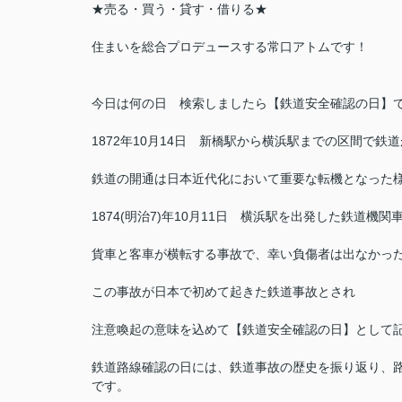
★売る・買う・貸す・借りる★
住まいを総合プロデュースする常口アトムです！
今日は何の日 検索しましたら【鉄道安全確認の日】で
1872年10月14日 新橋駅から横浜駅までの区間で鉄
鉄道の開通は日本近代化において重要な転機となった
1874(明治7)年10月11日 横浜駅を出発した鉄道
貨車と客車が横転する事故で、幸い負傷者は出なかっ
この事故が日本で初めて起きた鉄道事故とされ
注意喚起の意味を込めて【鉄道安全確認の日】として
鉄道路線確認の日には、鉄道事故の歴史を振り返り、
です。