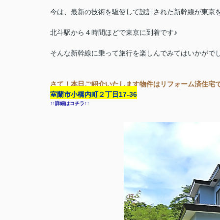
今は、最新の技術を駆使して設計された新幹線が東京
北斗駅から４時間ほどで東京に到着です♪
そんな新幹線に乗って旅行を楽しんでみてはいかがで
さて！本日ご紹介いたします物件はリフォーム済住宅
室蘭市小橋内町２丁目17-36
↑↑詳細はコチラ↑↑