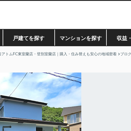
戸建てを探す
マンションを探す
収益
口アトムFC東室蘭店・登別室蘭店｜購入・住み替えも安心の地域密着
ブロ