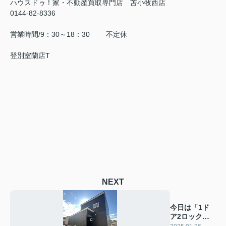
ハウスドゥ！家・不動産買取専門店 苫小牧西店
0144-82-8336
営業時間/9：30～18：30 不定休
登別室蘭店T
NEXT
今日は「1ド
ア2ロックの
日」