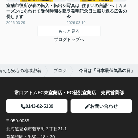
室蘭市役所が春の転入・転出シ
写真は“住まいの言語”へ｜カメ
ーズンにあわせて受付時間を延
ラ発明記念日に振り返る広告の
長します
今
2026.03.29
2026.03.19
もっと見る
ブログトップへ
替えも安心の地域密着
ブログ
今日は「日本最低気温の日」
常口アトムFC東室蘭店・FC登別室蘭店 売買営業部
0143-82-5139
お問い合わせ
〒059-0035
北海道登別市若草町３丁目31-1
営業時間：
9:30～18：30