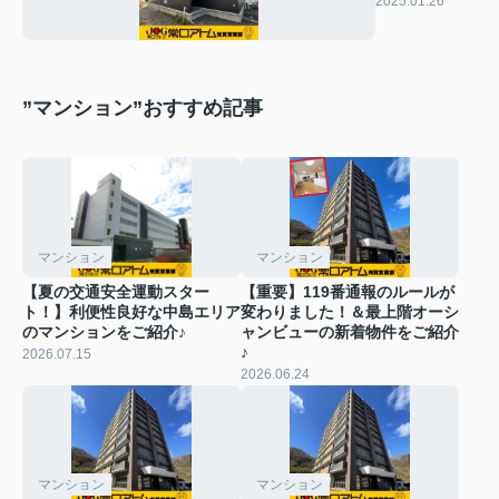
2025.01.26
”マンション”おすすめ記事
マンション
マンション
【夏の交通安全運動スター
【重要】119番通報のルールが
ト！】利便性良好な中島エリア
変わりました！＆最上階オーシ
のマンションをご紹介♪
ャンビューの新着物件をご紹介
♪
2026.07.15
2026.06.24
マンション
マンション