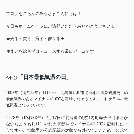
ブログをごらんのみなさまこんにちは！
今日もホームページにご訪問いただきありがとうございます！
★売る・買う・貸す・借りる★
住まいを総合プロデュースする常口アトムです！
「日本最低気温の日」
今日は
1902年（明治35年）1月25日、北海道旭川市で日本の気象観測史上の
最低気温である
マイナス41.0℃
を記録したそうです。これが日本の最
低気温となっています。
1978年（昭和53年）2月17日に北海道の幌加内町母子里（ほろか
ないちょうもしり）の北大演習林で
マイナス41.2℃
を記録したそ
うですが、気象庁の公式記録の対象から外れていたため、公式で