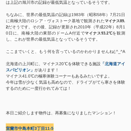
は上記の旭川市の記録が最低気温となっているそうです。
ちなみに、世界の最低気温の記録は1983年（昭和58年）7月21日
に南極大陸のロシア・ヴォストーク基地で観測された
マイナス89.
だそうです
。その後、記録が更新され2010年（平成22年）8月1
2
0日に、南極大陸の東部のドームA付近で
を観測
マイナス93.2℃
し、これが世界の最低気温となっているそうです。
ここまでいくと、もう何を言っているのかわかりませんね
(;^_^A
北海道の上川町に、マイナス20℃を体験できる施設
「北海道アイ
スパビリオン」
があります！
マイナス41.0℃の極寒体験コーナーもあるみたいですよ。
今年は雪が少なく気温も高めなので、ドライブがてら寒さを体験
する
のために一度行かれてみては！
本日ご紹介します物件は、再募集になりましたマンション！
室蘭市中島本町3丁目11-5