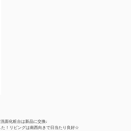
洗髪洗面化粧台は新品に交換♩
した！リビングは南西向きで日当たり良好☆