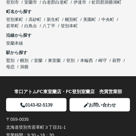
登別市
室蘭市
白老郡白老町
伊達市
虻田郡洞爺湖町
町名から探す
登別東町
高砂町
新生町
幌別町
美園町
中央町
若草町
白鳥台
八丁平
登別本町
沿線から探す
室蘭本線
駅から探す
鷲別
幌別
室蘭
東室蘭
登別
本輪西
崎守
萩野
母恋
洞爺
常口アトムFC東室蘭店・FC登別室蘭店 売買営業部
0143-82-5139
お問い合わせ
〒059-0035
北海道登別市若草町３丁目31-1
営業時間：
9:30～18：30