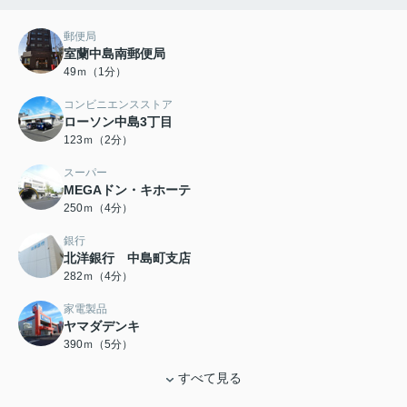
郵便局
室蘭中島南郵便局
49ｍ（1分）
コンビニエンスストア
ローソン中島3丁目
123ｍ（2分）
スーパー
MEGAドン・キホーテ
250ｍ（4分）
銀行
北洋銀行 中島町支店
282ｍ（4分）
家電製品
ヤマダデンキ
390ｍ（5分）
すべて見る