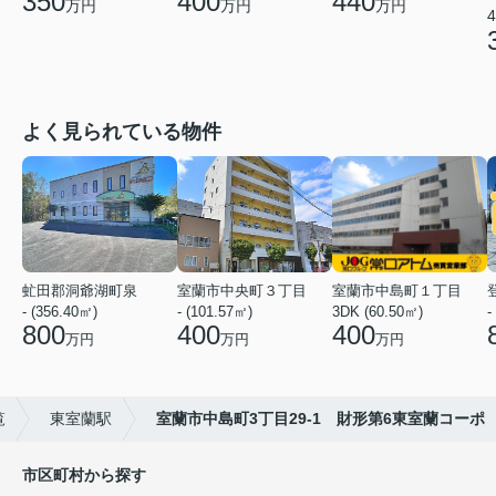
350
400
440
万円
万円
万円
4
よく見られている物件
虻田郡洞爺湖町泉
室蘭市中央町３丁目
室蘭市中島町１丁目
- (356.40㎡)
- (101.57㎡)
3DK (60.50㎡)
-
800
400
400
万円
万円
万円
覧
東室蘭駅
室蘭市中島町3丁目29-1 財形第6東室蘭コーポ
市区町村から探す