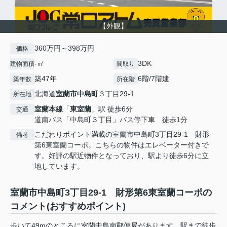
【外観】
360万円～398万円
価格
-㎡
3DK
建物面積
間取り
築47年
6階/7階建
築年数
所在階
北海道
室蘭市
中島町
３丁目29-1
所在地
室蘭本線
「
東室蘭
」駅 徒歩6分
交通
道南バス「中島町３丁目」バス停下車 徒歩1分
こだわりポイント満載の室蘭市中島町3丁目29-1 財形
備考
第6東室蘭コーポ。こちらの物件はエレベーター付きで
す。好評の駅近物件となっており、駅より徒歩6分に立
地しています。
室蘭市中島町3丁目29-1 財形第6東室蘭コーポの
コメント(おすすめポイント)
歩いて49mのところに室蘭中島南郵便局があります。駅まで徒歩