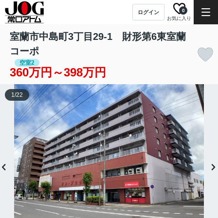
0
ログイン
お気に入り
室蘭市中島町3丁目29-1 財形第6東室蘭
コーポ
空室2
360万円～398万円
1
/
22